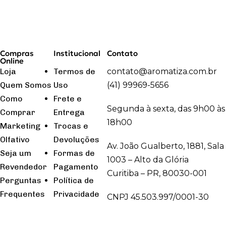
Compras
Institucional
Contato
Online
Loja
Termos de
contato@aromatiza.com.br
Quem Somos
Uso
(41) 99969-5656
Como
Frete e
Segunda à sexta, das 9h00 às
Comprar
Entrega
18h00
Marketing
Trocas e
Olfativo
Devoluções
Av. João Gualberto, 1881, Sala
Seja um
Formas de
1003 – Alto da Glória
Revendedor
Pagamento
Curitiba – PR, 80030-001
Perguntas
Política de
Frequentes
Privacidade
CNPJ 45.503.997/0001-30