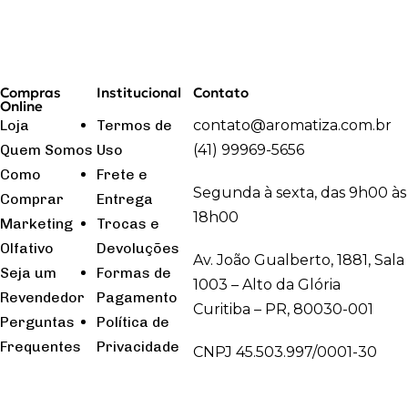
Compras
Institucional
Contato
Online
Loja
Termos de
contato@aromatiza.com.br
Quem Somos
Uso
(41) 99969-5656
Como
Frete e
Segunda à sexta, das 9h00 às
Comprar
Entrega
18h00
Marketing
Trocas e
Olfativo
Devoluções
Av. João Gualberto, 1881, Sala
Seja um
Formas de
1003 – Alto da Glória
Revendedor
Pagamento
Curitiba – PR, 80030-001
Perguntas
Política de
Frequentes
Privacidade
CNPJ 45.503.997/0001-30