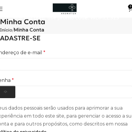
0
10% discount, use promo code: WDPILLS23
Minha Conta
Início
Minha Conta
ADASTRE-SE
ndereço de e-mail
*
enha
*
eus dados pessoais serão usados para aprimorar a sua
xperiência em todo este site, para gerenciar o acesso a s
onta e para outros propósitos, como descritos em nossa
olítica de privacidade
.