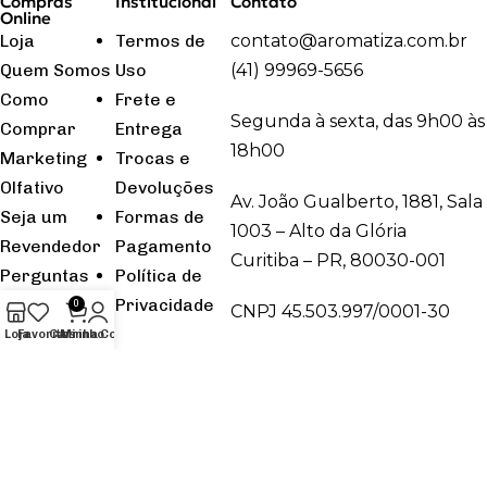
Compras
Institucional
Contato
Online
Loja
Termos de
contato@aromatiza.com.br
Quem Somos
Uso
(41) 99969-5656
Como
Frete e
Segunda à sexta, das 9h00 às
Comprar
Entrega
18h00
Marketing
Trocas e
Olfativo
Devoluções
Av. João Gualberto, 1881, Sala
Seja um
Formas de
1003 – Alto da Glória
Revendedor
Pagamento
Curitiba – PR, 80030-001
Perguntas
Política de
Frequentes
Privacidade
0
CNPJ 45.503.997/0001-30
Loja
Favoritos
Carrinho
Minha Conta
Todos os direitos reservados.
Terms Of Service
Privacy Policy
Store Refund Policy