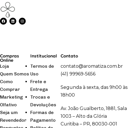
Compras
Institucional
Contato
Online
Loja
Termos de
contato@aromatiza.com.br
Quem Somos
Uso
(41) 99969-5656
Como
Frete e
Segunda à sexta, das 9h00 às
Comprar
Entrega
18h00
Marketing
Trocas e
Olfativo
Devoluções
Av. João Gualberto, 1881, Sala
Seja um
Formas de
1003 – Alto da Glória
Revendedor
Pagamento
Curitiba – PR, 80030-001
Perguntas
Política de