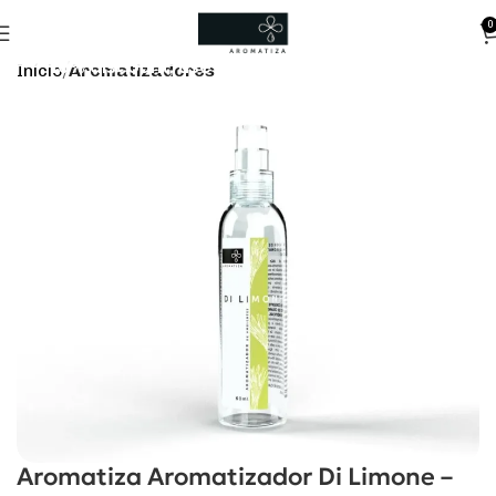
0
10% discount, use promo code: WDPILLS23
Início
Aromatizadores
Aromatiza Aromatizador Di Limone –