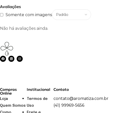
Avaliações
Somente com imagens
Não há avaliações ainda.
Compras
Institucional
Contato
Online
Loja
Termos de
contato@aromatiza.com.br
Quem Somos
Uso
(41) 99969-5656
Como
Frete e