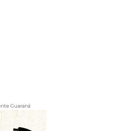
10% discount, use promo code: WDPILLS23
ente Guaraná