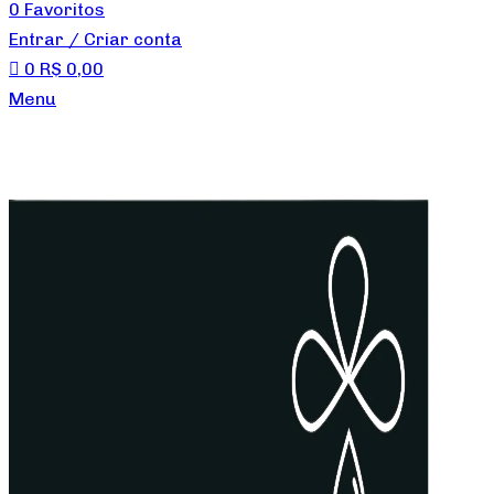
0
Favoritos
Entrar / Criar conta
0
R$
0,00
Menu