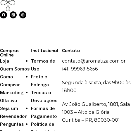
Compras
Institucional
Contato
Online
Loja
Termos de
contato@aromatiza.com.br
Quem Somos
Uso
(41) 99969-5656
Como
Frete e
Segunda à sexta, das 9h00 às
Comprar
Entrega
18h00
Marketing
Trocas e
Olfativo
Devoluções
Av. João Gualberto, 1881, Sala
Seja um
Formas de
1003 – Alto da Glória
Revendedor
Pagamento
Curitiba – PR, 80030-001
Perguntas
Política de